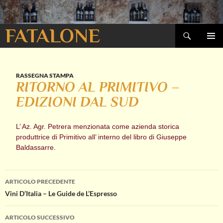
Cerca
FATALONE
VAI
MENU
AL
PRINCI
CONTENUTO
RASSEGNA STAMPA
RITORNO AL PRIMITIVO –
EDIZIONI DAL SUD
L’ Az. Agr. Petrera menzionata come azienda storica
produttrice di Primitivo all’ interno del libro di Giuseppe
Baldassarre.
Navigazione
ARTICOLO PRECEDENTE
Vini D’Italia – Le Guide de L’Espresso
articolo
ARTICOLO SUCCESSIVO