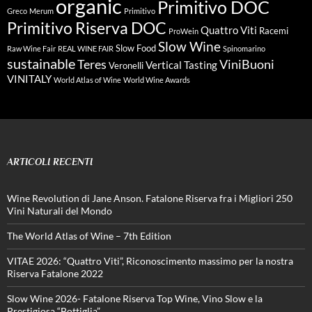
organic
Primitivo DOC
Greco
Merum
Primitivo
Primitivo Riserva DOC
Quattro Viti
Racemi
ProWein
Slow Wine
Slow Food
Raw Wine Fair
REAL WINE FAIR
Spinomarino
sustainable
Teres
ViniBuoni
Vertical Tasting
Veronelli
VINITALY
World Atlas of Wine
World Wine Awards
ARTICOLI RECENTI
Wine Revolution di Jane Anson. Fatalone Riserva fra i Migliori 250
Vini Naturali del Mondo
The World Atlas of Wine – 7th Edition
VITAE 2026: “Quattro Viti”, Riconoscimento massimo per la nostra
Riserva Fatalone 2022
Slow Wine 2026- Fatalone Riserva Top Wine, Vino Slow e la
Prestigiosa “Bottiglia”