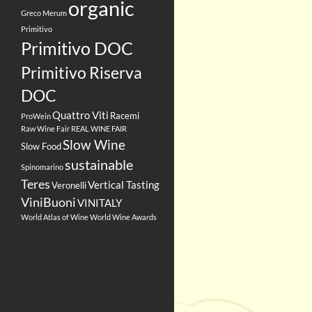
organic
Greco
Merum
Primitivo
Primitivo DOC
Primitivo Riserva
DOC
Quattro Viti
Racemi
ProWein
Raw Wine Fair
REAL WINE FAIR
Slow Wine
Slow Food
sustainable
Spinomarino
Teres
Vertical Tasting
Veronelli
ViniBuoni
VINITALY
World Atlas of Wine
World Wine Awards