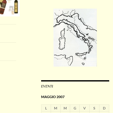
EVENTI
MAGGIO 2007
L
M
M
G
V
S
D