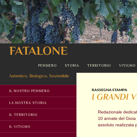
Cerca
FATALONE
VAI AL CONTENUTO
PENSIERO
STORIA
TERRITORIO
VITIGNO
Autentico, Biologico, Sostenibile
RASSEGNA STAMPA
IL NOSTRO PENSIERO
I GRANDI V
LA NOSTRA STORIA
Redazionale dedicato
IL TERRITORIO
10 annate del Gioia 
assoluto realizzata 
IL VITIGNO