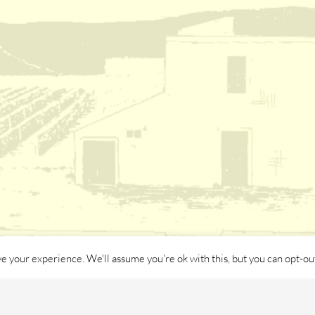
e your experience. We'll assume you're ok with this, but you can opt-out