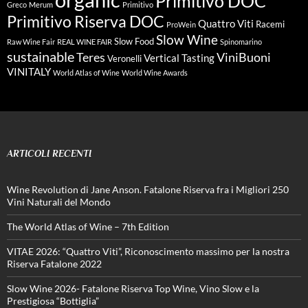
Primitivo DOC
Greco
Merum
Primitivo
Primitivo Riserva DOC
Quattro Viti
Racemi
ProWein
Slow Wine
Slow Food
Raw Wine Fair
REAL WINE FAIR
Spinomarino
sustainable
Teres
ViniBuoni
Vertical Tasting
Veronelli
VINITALY
World Atlas of Wine
World Wine Awards
ARTICOLI RECENTI
Wine Revolution di Jane Anson. Fatalone Riserva fra i Migliori 250
Vini Naturali del Mondo
The World Atlas of Wine – 7th Edition
VITAE 2026: “Quattro Viti”, Riconoscimento massimo per la nostra
Riserva Fatalone 2022
Slow Wine 2026- Fatalone Riserva Top Wine, Vino Slow e la
Prestigiosa “Bottiglia”