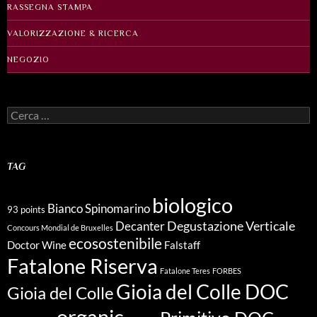
RASSEGNA STAMPA
VALORIZZAZIONE & RICERCA
NEGOZIO
Ricerca
per:
TAG
biologico
Bianco Spinomarino
93 points
Degustazione Verticale
Decanter
Concours Mondial de Bruxelles
ecosostenibile
Doctor Wine
Falstaff
Fatalone Riserva
Fatalone Teres
FORBES
Gioia del Colle DOC
Gioia del Colle
organic