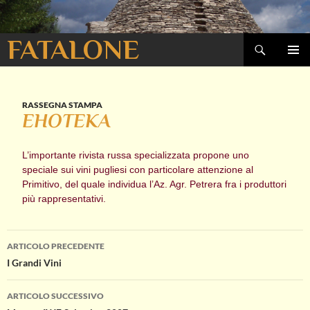
Cerca
FATALONE
VAI
MENU
AL
PRINCI
CONTENUTO
RASSEGNA STAMPA
EHOTEKA
L’importante rivista russa specializzata propone uno
speciale sui vini pugliesi con particolare attenzione al
Primitivo, del quale individua l’Az. Agr. Petrera fra i produttori
più rappresentativi.
Navigazione
ARTICOLO PRECEDENTE
I Grandi Vini
articolo
ARTICOLO SUCCESSIVO