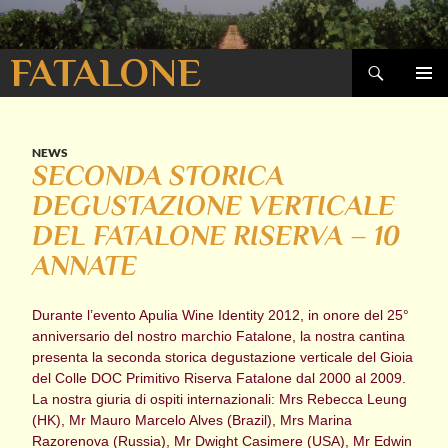
Cerca
FATALONE
VAI
MENU
AL
PRINCI
CONTENUTO
NEWS
SECONDA STORICA
DEGUSTAZIONE VERTICALE
DEL FATALONE RISERVA – 10
ANNATE
Durante l’evento Apulia Wine Identity 2012, in onore del 25°
anniversario del nostro marchio Fatalone, la nostra cantina
presenta la seconda storica degustazione verticale del Gioia
del Colle DOC Primitivo Riserva Fatalone dal 2000 al 2009.
La nostra giuria di ospiti internazionali: Mrs Rebecca Leung
(HK), Mr Mauro Marcelo Alves (Brazil), Mrs Marina
Razorenova (Russia), Mr Dwight Casimere (USA), Mr Edwin