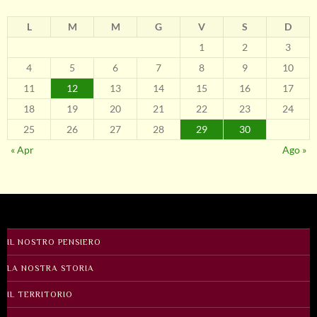
L
M
M
G
V
S
D
1
2
3
4
5
6
7
8
9
10
11
12
13
14
15
16
17
18
19
20
21
22
23
24
25
26
27
28
29
30
« Apr
Ago »
IL NOSTRO PENSIERO
LA NOSTRA STORIA
IL TERRITORIO