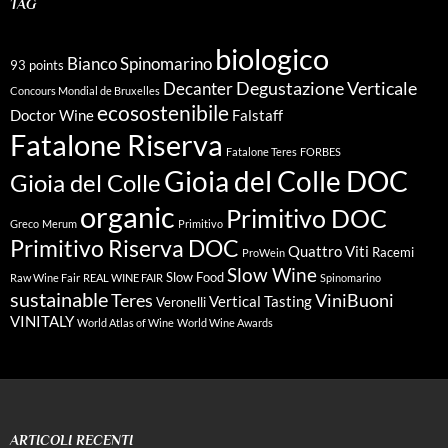
TAG
biologico
Bianco Spinomarino
93 points
Degustazione Verticale
Decanter
Concours Mondial de Bruxelles
ecosostenibile
Doctor Wine
Falstaff
Fatalone Riserva
Fatalone Teres
FORBES
Gioia del Colle DOC
Gioia del Colle
organic
Primitivo DOC
Greco
Merum
Primitivo
Primitivo Riserva DOC
Quattro Viti
Racemi
ProWein
Slow Wine
Slow Food
Raw Wine Fair
REAL WINE FAIR
Spinomarino
sustainable
Teres
ViniBuoni
Vertical Tasting
Veronelli
VINITALY
World Atlas of Wine
World Wine Awards
ARTICOLI RECENTI