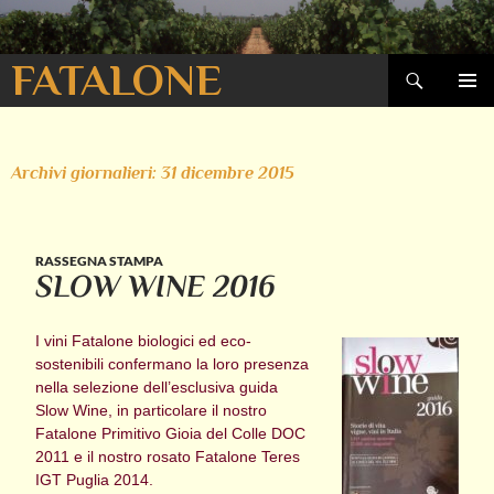
Cerca
FATALONE
VAI
MENU
AL
PRINCI
CONTENUTO
Archivi giornalieri: 31 dicembre 2015
RASSEGNA STAMPA
SLOW WINE 2016
I vini Fatalone biologici ed eco-
sostenibili confermano la loro presenza
nella selezione dell’esclusiva guida
Slow Wine, in particolare il nostro
Fatalone Primitivo Gioia del Colle DOC
2011 e il nostro rosato Fatalone Teres
IGT Puglia 2014.