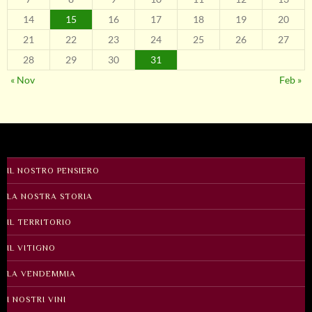
14
15
16
17
18
19
20
21
22
23
24
25
26
27
28
29
30
31
« Nov
Feb »
IL NOSTRO PENSIERO
LA NOSTRA STORIA
IL TERRITORIO
IL VITIGNO
LA VENDEMMIA
I NOSTRI VINI