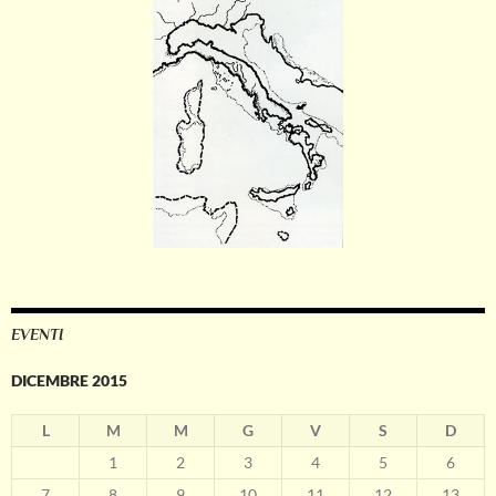
EVENTI
DICEMBRE 2015
L
M
M
G
V
S
D
1
2
3
4
5
6
7
8
9
10
11
12
13