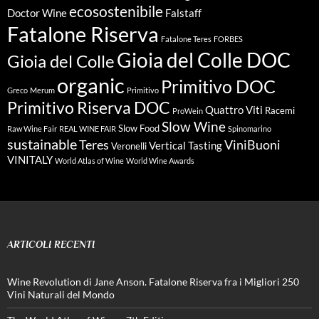
ecosostenibile
Doctor Wine
Falstaff
Fatalone Riserva
Fatalone Teres
FORBES
Gioia del Colle DOC
Gioia del Colle
organic
Primitivo DOC
Greco
Merum
Primitivo
Primitivo Riserva DOC
Quattro Viti
Racemi
ProWein
Slow Wine
Slow Food
Raw Wine Fair
REAL WINE FAIR
Spinomarino
sustainable
Teres
ViniBuoni
Vertical Tasting
Veronelli
VINITALY
World Atlas of Wine
World Wine Awards
ARTICOLI RECENTI
Wine Revolution di Jane Anson. Fatalone Riserva fra i Migliori 250
Vini Naturali del Mondo