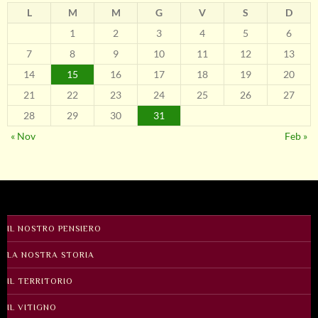
L
M
M
G
V
S
D
1
2
3
4
5
6
7
8
9
10
11
12
13
14
15
16
17
18
19
20
21
22
23
24
25
26
27
28
29
30
31
« Nov
Feb »
IL NOSTRO PENSIERO
LA NOSTRA STORIA
IL TERRITORIO
IL VITIGNO