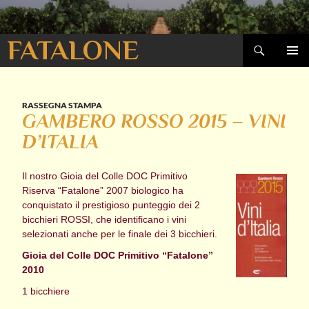
Cerca
FATALONE
VAI
MENU
AL
PRINCI
CONTENUTO
RASSEGNA STAMPA
GAMBERO ROSSO 2015 – VINI
D’ITALIA
Il nostro Gioia del Colle DOC Primitivo
Riserva “Fatalone” 2007 biologico ha
conquistato il prestigioso punteggio dei 2
bicchieri ROSSI, che identificano i vini
selezionati anche per le finale dei 3 bicchieri.
Gioia del Colle DOC Primitivo “Fatalone”
2010
1 bicchiere