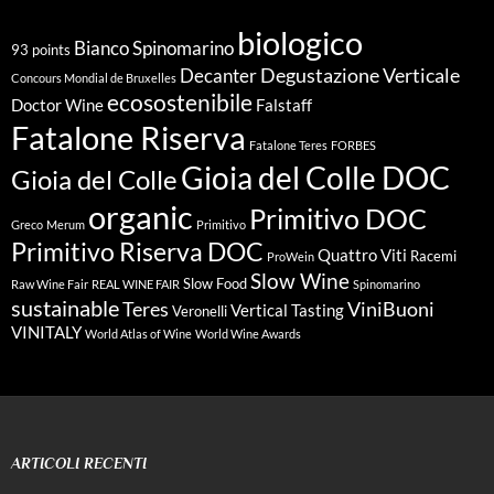
biologico
Bianco Spinomarino
93 points
Degustazione Verticale
Decanter
Concours Mondial de Bruxelles
ecosostenibile
Doctor Wine
Falstaff
Fatalone Riserva
Fatalone Teres
FORBES
Gioia del Colle DOC
Gioia del Colle
organic
Primitivo DOC
Greco
Merum
Primitivo
Primitivo Riserva DOC
Quattro Viti
Racemi
ProWein
Slow Wine
Slow Food
Raw Wine Fair
REAL WINE FAIR
Spinomarino
sustainable
Teres
ViniBuoni
Vertical Tasting
Veronelli
VINITALY
World Atlas of Wine
World Wine Awards
ARTICOLI RECENTI