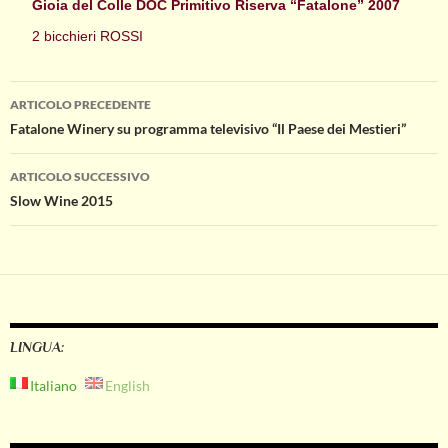
Gioia del Colle DOC Primitivo Riserva “Fatalone” 2007
2 bicchieri ROSSI
Navigazione
ARTICOLO PRECEDENTE
Fatalone Winery su programma televisivo “Il Paese dei Mestieri”
articolo
ARTICOLO SUCCESSIVO
Slow Wine 2015
LINGUA:
Italiano
English