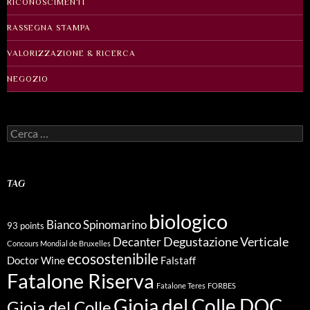
RICONOSCIMENTI
RASSEGNA STAMPA
VALORIZZAZIONE & RICERCA
NEGOZIO
Ricerca
per:
TAG
biologico
Bianco Spinomarino
93 points
Degustazione Verticale
Decanter
Concours Mondial de Bruxelles
ecosostenibile
Doctor Wine
Falstaff
Fatalone Riserva
Fatalone Teres
FORBES
Gioia del Colle DOC
Gioia del Colle