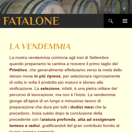
Cerca
FATALONE
VAI
MENU
AL
PRINCI
CONTENUTO
LA VENDEMMIA
La nostra vendemmia comincia agli inizi di Settembre
quando prepariamo la cantina a ricevere il primo taglio del
Primitivo
, che generalmente effettuiamo verso la metà dello
stesso mese
in più riprese
, per selezionare rigorosamente
di volta in volta il prodotto più maturo e idoneo alla
vinificazione. La
selezione
, infatti, è una pietra miliare del
percorso di lavorazione, ma non è l’inizio. La vendemmia
giunge all’apice di un lungo e minuzioso lavoro di
preparazione che dura per tutti i
dodici mesi
che la
precedono. Inizia subito dopo la conclusione della
precedente con l’
aratura profonda
,
atta ad ossigenare
terreno e radici
, gratificandoli del gran contributo fornito al
lavoro appena compiuto.