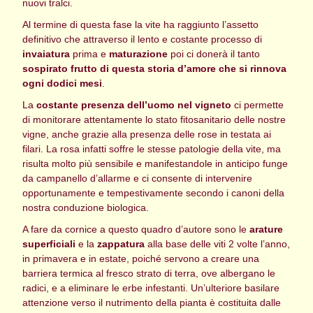
nuovi tralci.
Al termine di questa fase la vite ha raggiunto l’assetto
definitivo che attraverso il lento e costante processo di
invaiatura
prima e
maturazione
poi ci donerà il tanto
sospirato frutto di questa storia d’amore che si rinnova
ogni dodici mesi
.
La
costante presenza dell’uomo nel vigneto
ci permette
di monitorare attentamente lo stato fitosanitario delle nostre
vigne, anche grazie alla presenza delle rose in testata ai
filari. La rosa infatti soffre le stesse patologie della vite, ma
risulta molto più sensibile e manifestandole in anticipo funge
da campanello d’allarme e ci consente di intervenire
opportunamente e tempestivamente secondo i canoni della
nostra conduzione biologica.
A fare da cornice a questo quadro d’autore sono le
arature
superficiali
e la
zappatura
alla base delle viti 2 volte l’anno,
in primavera e in estate, poiché servono a creare una
barriera termica al fresco strato di terra, ove albergano le
radici, e a eliminare le erbe infestanti. Un’ulteriore basilare
attenzione verso il nutrimento della pianta è costituita dalle