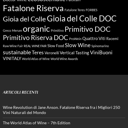
Fatalone Riserva
Fatalone Teres
FORBES
Gioia del Colle DOC
Gioia del Colle
organic
Primitivo DOC
Greco
Merum
Primitivo
Primitivo Riserva DOC
Quattro Viti
Racemi
ProWein
Slow Wine
Slow Food
Raw Wine Fair
REAL WINE FAIR
Spinomarino
sustainable
Teres
ViniBuoni
Vertical Tasting
Veronelli
VINITALY
World Atlas of Wine
World Wine Awards
ARTICOLI RECENTI
Wine Revolution di Jane Anson. Fatalone Riserva fra i Migliori 250
Vini Naturali del Mondo
The World Atlas of Wine – 7th Edition