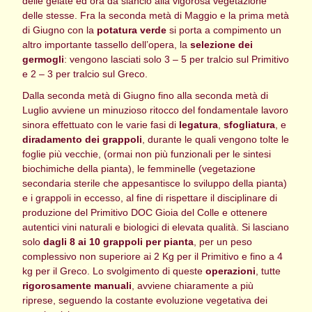
delle gelate ed ora dà slancio alla vigorosa vegetazione
delle stesse. Fra la seconda metà di Maggio e la prima metà
di Giugno con la
potatura verde
si porta a compimento un
altro importante tassello dell’opera, la
selezione dei
germogli
: vengono lasciati solo 3 – 5 per tralcio sul Primitivo
e 2 – 3 per tralcio sul Greco.
Dalla seconda metà di Giugno fino alla seconda metà di
Luglio avviene un minuzioso ritocco del fondamentale lavoro
sinora effettuato con le varie fasi di
legatura
,
sfogliatura
, e
diradamento dei grappoli
, durante le quali vengono tolte le
foglie più vecchie, (ormai non più funzionali per le sintesi
biochimiche della pianta), le femminelle (vegetazione
secondaria sterile che appesantisce lo sviluppo della pianta)
e i grappoli in eccesso, al fine di rispettare il disciplinare di
produzione del Primitivo DOC Gioia del Colle e ottenere
autentici vini naturali e biologici di elevata qualità. Si lasciano
solo
dagli 8 ai 10 grappoli per pianta
, per un peso
complessivo non superiore ai 2 Kg per il Primitivo e fino a 4
kg per il Greco. Lo svolgimento di queste
operazioni
, tutte
rigorosamente manuali
, avviene chiaramente a più
riprese, seguendo la costante evoluzione vegetativa dei