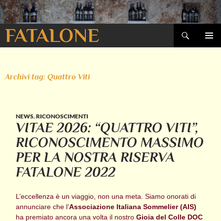
Cerca
FATALONE
VAI
MENU
AL
PRINCI
CONTENUTO
Archivi tag: Quattro Viti
NEWS
,
RICONOSCIMENTI
VITAE 2026: “QUATTRO VITI”,
RICONOSCIMENTO MASSIMO
PER LA NOSTRA RISERVA
FATALONE 2022
L’eccellenza è un viaggio, non una meta. Siamo onorati di
annunciare che l’
Associazione Italiana Sommelier (AIS)
ha premiato ancora una volta il nostro
Gioia del Colle DOC