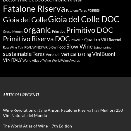
Fatalone Riserva
Fatalone Teres
FORBES
Gioia del Colle DOC
Gioia del Colle
organic
Primitivo DOC
Greco
Merum
Primitivo
Primitivo Riserva DOC
Quattro Viti
Racemi
ProWein
Slow Wine
Slow Food
Raw Wine Fair
REAL WINE FAIR
Spinomarino
sustainable
Teres
ViniBuoni
Vertical Tasting
Veronelli
VINITALY
World Atlas of Wine
World Wine Awards
ARTICOLI RECENTI
Wine Revolution di Jane Anson. Fatalone Riserva fra i Migliori 250
Vini Naturali del Mondo
The World Atlas of Wine – 7th Edition