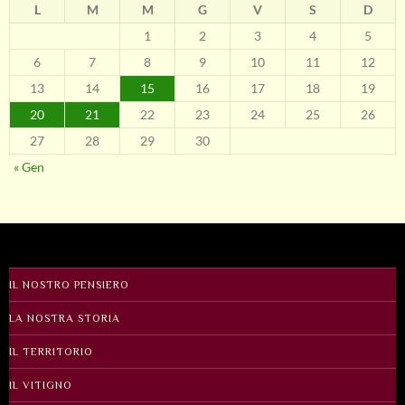
L
M
M
G
V
S
D
1
2
3
4
5
6
7
8
9
10
11
12
13
14
15
16
17
18
19
20
21
22
23
24
25
26
27
28
29
30
« Gen
IL NOSTRO PENSIERO
LA NOSTRA STORIA
IL TERRITORIO
IL VITIGNO