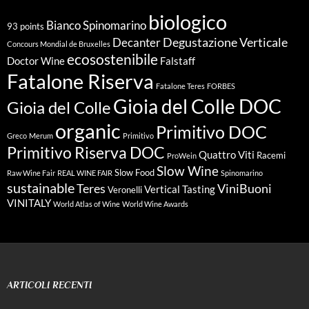
biologico
Bianco Spinomarino
93 points
Degustazione Verticale
Decanter
Concours Mondial de Bruxelles
ecosostenibile
Doctor Wine
Falstaff
Fatalone Riserva
Fatalone Teres
FORBES
Gioia del Colle DOC
Gioia del Colle
organic
Primitivo DOC
Greco
Merum
Primitivo
Primitivo Riserva DOC
Quattro Viti
Racemi
ProWein
Slow Wine
Slow Food
Raw Wine Fair
REAL WINE FAIR
Spinomarino
sustainable
Teres
ViniBuoni
Vertical Tasting
Veronelli
VINITALY
World Atlas of Wine
World Wine Awards
ARTICOLI RECENTI