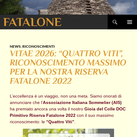
Cerca
FATALONE
VAI
MENU
AL
PRINCI
CONTENUTO
NEWS
,
RICONOSCIMENTI
VITAE 2026: “QUATTRO VITI”,
RICONOSCIMENTO MASSIMO
PER LA NOSTRA RISERVA
FATALONE 2022
L’eccellenza è un viaggio, non una meta. Siamo onorati di
annunciare che l’
Associazione Italiana Sommelier (AIS)
ha premiato ancora una volta il nostro
Gioia del Colle DOC
Primitivo Riserva Fatalone 2022
con il suo massimo
riconoscimento: le
“Quattro Viti”
.