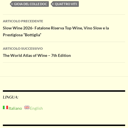
GIOIA DEL COLLE DOC
QUATTRO VITI
Navigazione
ARTICOLO PRECEDENTE
Slow Wine 2026- Fatalone Riserva Top Wine, Vino Slow e la
articolo
Prestigiosa “Bottiglia”
ARTICOLO SUCCESSIVO
The World Atlas of Wine – 7th Edition
LINGUA:
Italiano
English