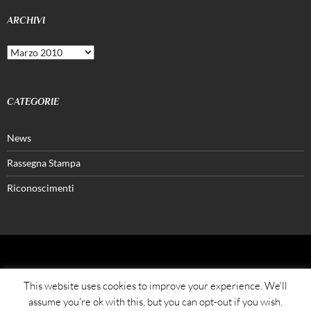
ARCHIVI
Archivi
CATEGORIE
News
Rassegna Stampa
Riconoscimenti
FATALONE®
This website uses cookies to improve your experience. We'll
assume you're ok with this, but you can opt-out if you wish.
Azienda Agricola Petrera Pasquale