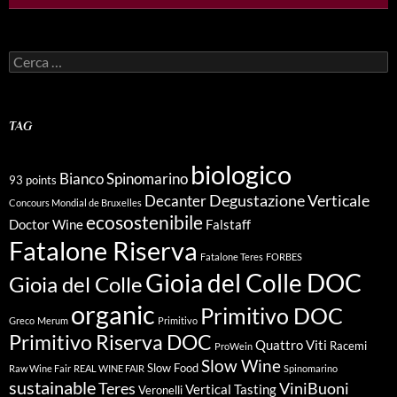
Ricerca
per:
TAG
biologico
Bianco Spinomarino
93 points
Degustazione Verticale
Decanter
Concours Mondial de Bruxelles
ecosostenibile
Doctor Wine
Falstaff
Fatalone Riserva
Fatalone Teres
FORBES
Gioia del Colle DOC
Gioia del Colle
organic
Primitivo DOC
Greco
Merum
Primitivo
Primitivo Riserva DOC
Quattro Viti
Racemi
ProWein
Slow Wine
Slow Food
Raw Wine Fair
REAL WINE FAIR
Spinomarino
sustainable
Teres
ViniBuoni
Vertical Tasting
Veronelli