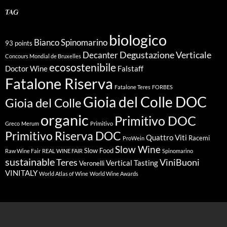
TAG
biologico
Bianco Spinomarino
93 points
Degustazione Verticale
Decanter
Concours Mondial de Bruxelles
ecosostenibile
Doctor Wine
Falstaff
Fatalone Riserva
Fatalone Teres
FORBES
Gioia del Colle DOC
Gioia del Colle
organic
Primitivo DOC
Greco
Merum
Primitivo
Primitivo Riserva DOC
Quattro Viti
Racemi
ProWein
Slow Wine
Slow Food
Raw Wine Fair
REAL WINE FAIR
Spinomarino
sustainable
Teres
ViniBuoni
Vertical Tasting
Veronelli
VINITALY
World Atlas of Wine
World Wine Awards