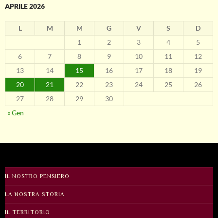
APRILE 2026
L
M
M
G
V
S
D
1
2
3
4
5
6
7
8
9
10
11
12
13
14
15
16
17
18
19
20
21
22
23
24
25
26
27
28
29
30
« Gen
IL NOSTRO PENSIERO
LA NOSTRA STORIA
IL TERRITORIO