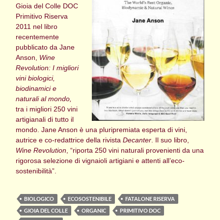
Gioia del Colle DOC
Primitivo Riserva
2011 nel libro
recentemente
pubblicato da Jane
Anson,
Wine
Revolution: I migliori
vini biologici,
biodinamici e
naturali al mondo,
tra i migliori 250 vini
artigianali di tutto il
mondo. Jane Anson è una pluripremiata esperta di vini,
autrice e co-redattrice della rivista
Decanter
. Il suo libro,
Wine Revolution
, “riporta 250 vini naturali provenienti da una
rigorosa selezione di vignaioli artigiani e attenti all’eco-
sostenibilità”.
BIOLOGICO
ECOSOSTENIBILE
FATALONE RISERVA
GIOIA DEL COLLE
ORGANIC
PRIMITIVO DOC