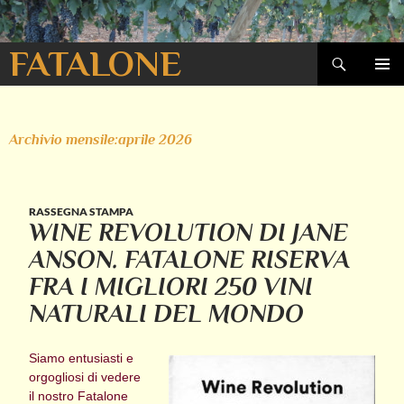
Cerca
FATALONE
VAI
MENU
AL
PRINCI
CONTENUTO
Archivio mensile:aprile 2026
RASSEGNA STAMPA
WINE REVOLUTION DI JANE
ANSON. FATALONE RISERVA
FRA I MIGLIORI 250 VINI
NATURALI DEL MONDO
Siamo entusiasti e
orgogliosi di vedere
il nostro Fatalone