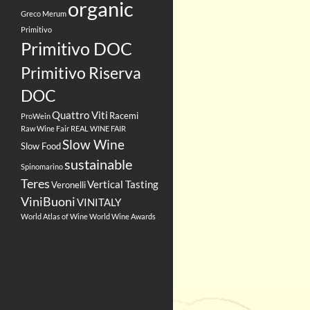
organic
Greco
Merum
Primitivo
Primitivo DOC
Primitivo Riserva
DOC
Quattro Viti
Racemi
ProWein
Raw Wine Fair
REAL WINE FAIR
Slow Wine
Slow Food
sustainable
Spinomarino
Teres
Vertical Tasting
Veronelli
ViniBuoni
VINITALY
World Atlas of Wine
World Wine Awards