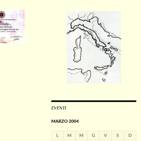
EVENTI
MARZO 2004
L
M
M
G
V
S
D