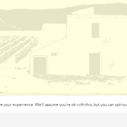
e your experience. We'll assume you're ok with this, but you can opt-out