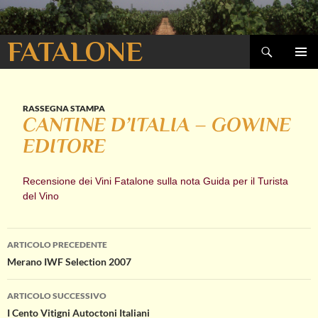
Cerca
FATALONE
VAI
MENU
AL
PRINCI
CONTENUTO
RASSEGNA STAMPA
CANTINE D’ITALIA – GOWINE
EDITORE
Recensione dei Vini Fatalone sulla nota Guida per il Turista
del Vino
Navigazione
ARTICOLO PRECEDENTE
Merano IWF Selection 2007
articolo
ARTICOLO SUCCESSIVO
I Cento Vitigni Autoctoni Italiani