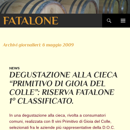
Cerca
FATALONE
VAI
MENU
AL
PRINCI
CONTENUTO
Archivi giornalieri: 6 maggio 2009
NEWS
DEGUSTAZIONE ALLA CIECA
“PRIMITIVO DI GIOIA DEL
COLLE”: RISERVA FATALONE
1° CLASSIFICATO.
In una degustazione alla cieca, rivolta a consumatori
comuni, realizzata con 8 vini Primitivo di Gioia del Colle,
selezionati fra le aziende più rappresentative della D.O.C.