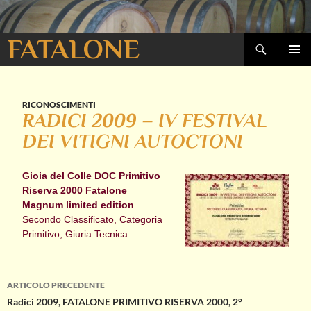
Cerca
FATALONE
VAI
MENU
AL
PRINCI
CONTENUTO
RICONOSCIMENTI
RADICI 2009 – IV FESTIVAL
DEI VITIGNI AUTOCTONI
Gioia del Colle DOC Primitivo
Riserva 2000 Fatalone
Magnum limited edition
Secondo Classificato, Categoria
Primitivo, Giuria Tecnica
Navigazione
ARTICOLO PRECEDENTE
Radici 2009, FATALONE PRIMITIVO RISERVA 2000, 2°
articolo