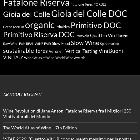
Fatalone Riserva
Fatalone Teres
FORBES
Gioia del Colle DOC
Gioia del Colle
organic
Primitivo DOC
Greco
Merum
Primitivo
Primitivo Riserva DOC
Quattro Viti
Racemi
ProWein
Slow Wine
Slow Food
Raw Wine Fair
REAL WINE FAIR
Spinomarino
sustainable
Teres
ViniBuoni
Vertical Tasting
Veronelli
VINITALY
World Atlas of Wine
World Wine Awards
ARTICOLI RECENTI
Wine Revolution di Jane Anson. Fatalone Riserva fra i Migliori 250
Vini Naturali del Mondo
The World Atlas of Wine – 7th Edition
VITAE 2026: “Quattro Viti”, Riconoscimento massimo per la nostra