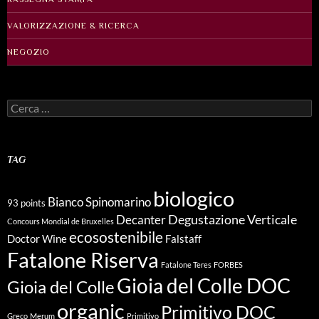
VALORIZZAZIONE & RICERCA
NEGOZIO
Ricerca
per:
TAG
biologico
Bianco Spinomarino
93 points
Degustazione Verticale
Decanter
Concours Mondial de Bruxelles
ecosostenibile
Doctor Wine
Falstaff
Fatalone Riserva
Fatalone Teres
FORBES
Gioia del Colle DOC
Gioia del Colle
organic
Primitivo DOC
Greco
Merum
Primitivo