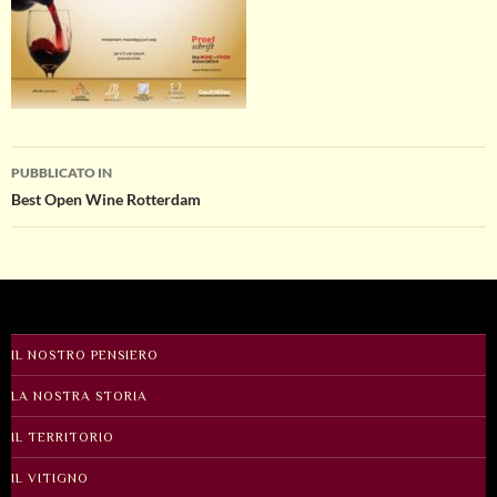
Navigazione
PUBBLICATO IN
Best Open Wine Rotterdam
articolo
IL NOSTRO PENSIERO
LA NOSTRA STORIA
IL TERRITORIO
IL VITIGNO