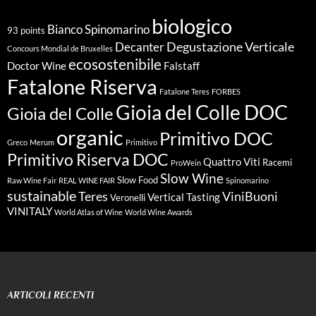
biologico
Bianco Spinomarino
93 points
Degustazione Verticale
Decanter
Concours Mondial de Bruxelles
ecosostenibile
Doctor Wine
Falstaff
Fatalone Riserva
Fatalone Teres
FORBES
Gioia del Colle DOC
Gioia del Colle
organic
Primitivo DOC
Greco
Merum
Primitivo
Primitivo Riserva DOC
Quattro Viti
Racemi
ProWein
Slow Wine
Slow Food
Raw Wine Fair
REAL WINE FAIR
Spinomarino
sustainable
Teres
ViniBuoni
Vertical Tasting
Veronelli
VINITALY
World Atlas of Wine
World Wine Awards
ARTICOLI RECENTI