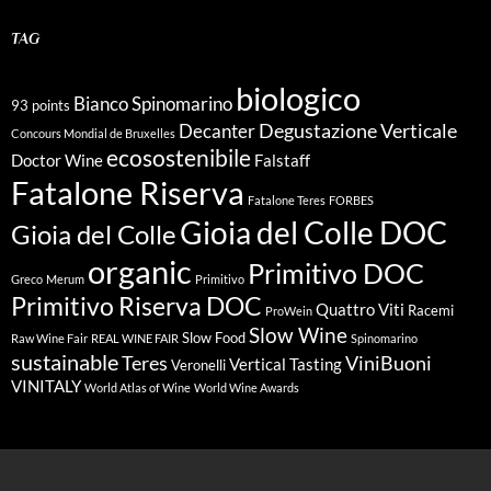
TAG
biologico
Bianco Spinomarino
93 points
Degustazione Verticale
Decanter
Concours Mondial de Bruxelles
ecosostenibile
Doctor Wine
Falstaff
Fatalone Riserva
Fatalone Teres
FORBES
Gioia del Colle DOC
Gioia del Colle
organic
Primitivo DOC
Greco
Merum
Primitivo
Primitivo Riserva DOC
Quattro Viti
Racemi
ProWein
Slow Wine
Slow Food
Raw Wine Fair
REAL WINE FAIR
Spinomarino
sustainable
Teres
ViniBuoni
Vertical Tasting
Veronelli
VINITALY
World Atlas of Wine
World Wine Awards