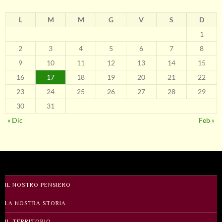
L
M
M
G
V
S
D
1
2
3
4
5
6
7
8
9
10
11
12
13
14
15
16
17
18
19
20
21
22
23
24
25
26
27
28
29
30
31
« Dic
Feb »
IL NOSTRO PENSIERO
LA NOSTRA STORIA
IL TERRITORIO