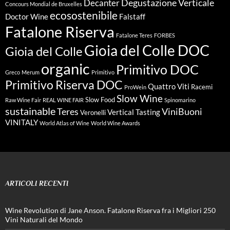
Degustazione Verticale
Decanter
Concours Mondial de Bruxelles
ecosostenibile
Doctor Wine
Falstaff
Fatalone Riserva
Fatalone Teres
FORBES
Gioia del Colle DOC
Gioia del Colle
organic
Primitivo DOC
Greco
Merum
Primitivo
Primitivo Riserva DOC
Quattro Viti
Racemi
ProWein
Slow Wine
Slow Food
Raw Wine Fair
REAL WINE FAIR
Spinomarino
sustainable
Teres
ViniBuoni
Vertical Tasting
Veronelli
VINITALY
World Atlas of Wine
World Wine Awards
ARTICOLI RECENTI
Wine Revolution di Jane Anson. Fatalone Riserva fra i Migliori 250
Vini Naturali del Mondo