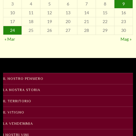
3
4
5
6
7
8
9
10
11
12
13
14
15
16
17
18
19
20
21
22
23
24
25
26
27
28
29
30
« Mar
Mag »
IL NOSTRO PENSIERO
LA NOSTRA STORIA
IL TERRITORIO
IL VITIGNO
LA VENDEMMIA
I NOSTRI VINI