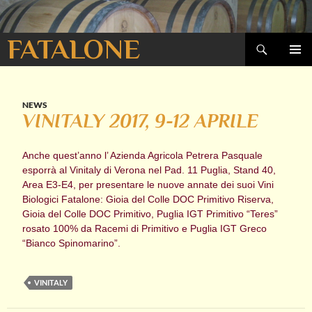
Cerca
FATALONE
VAI
MENU
AL
PRINCI
CONTENUTO
NEWS
VINITALY 2017, 9-12 APRILE
Anche quest’anno l’ Azienda Agricola Petrera Pasquale
esporrà al Vinitaly di Verona nel Pad. 11 Puglia, Stand 40,
Area E3-E4, per presentare le nuove annate dei suoi Vini
Biologici Fatalone: Gioia del Colle DOC Primitivo Riserva,
Gioia del Colle DOC Primitivo, Puglia IGT Primitivo “Teres”
rosato 100% da Racemi di Primitivo e Puglia IGT Greco
“Bianco Spinomarino”.
VINITALY