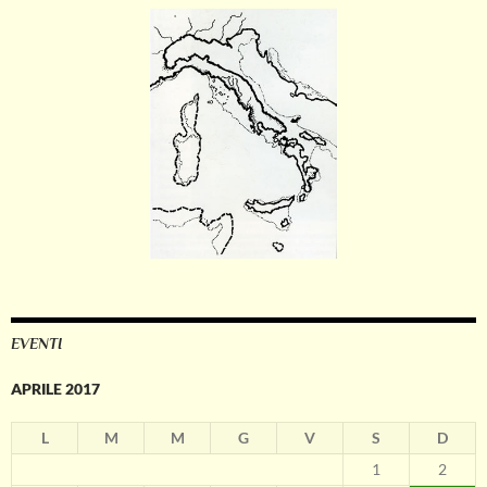
EVENTI
APRILE 2017
L
M
M
G
V
S
D
1
2