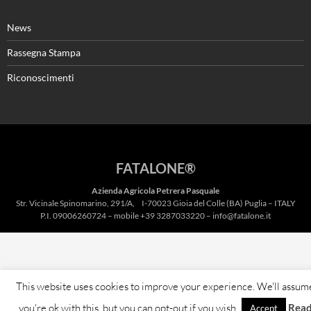
News
Rassegna Stampa
Riconoscimenti
FATALONE®
Azienda Agricola Petrera Pasquale
Str. Vicinale Spinomarino, 291/A, I-70023 Gioia del Colle (BA) Puglia – ITALY
P.I. 09006260724 – mobile +39 3287033220 – info@fatalone.it
This website uses cookies to improve your experience. We'll assum
you're ok with this, but you can opt-out if you wish.
Rea
Accept