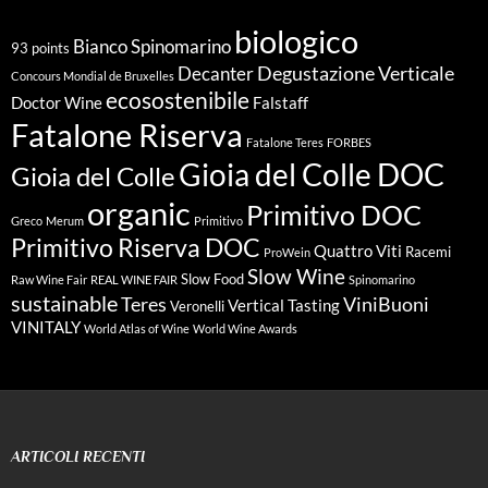
biologico
Bianco Spinomarino
93 points
Degustazione Verticale
Decanter
Concours Mondial de Bruxelles
ecosostenibile
Doctor Wine
Falstaff
Fatalone Riserva
Fatalone Teres
FORBES
Gioia del Colle DOC
Gioia del Colle
organic
Primitivo DOC
Greco
Merum
Primitivo
Primitivo Riserva DOC
Quattro Viti
Racemi
ProWein
Slow Wine
Slow Food
Raw Wine Fair
REAL WINE FAIR
Spinomarino
sustainable
Teres
ViniBuoni
Vertical Tasting
Veronelli
VINITALY
World Atlas of Wine
World Wine Awards
ARTICOLI RECENTI