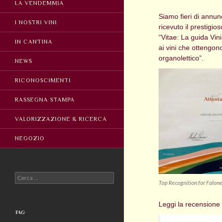
LA VENDEMMIA
Siamo fieri di annu
I NOSTRI VINI
ricevuto il prestigi
“Vitae: La guida Vin
IN CANTINA
ai vini che ottengono
organolettico”.
NEWS
RICONOSCIMENTI
RASSEGNA STAMPA
VALORIZZAZIONE & RICERCA
NEGOZIO
Ricerca
Top Recognition for Falon
per:
Leggi la recensione 
TAG