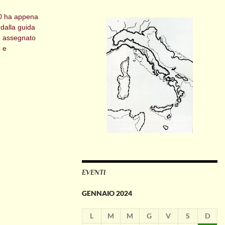
20 ha appena
 dalla guida
ne assegnato
o e
EVENTI
GENNAIO 2024
L
M
M
G
V
S
D