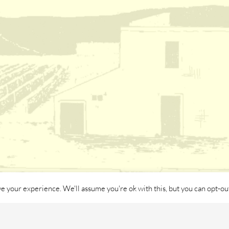
e your experience. We'll assume you're ok with this, but you can opt-out