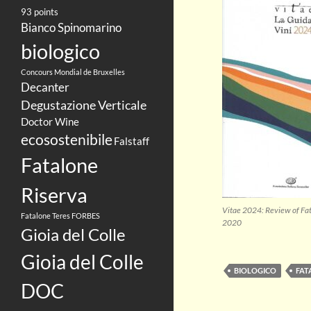
93 points
Bianco Spinomarino
biologico
Concours Mondial de Bruxelles
Decanter
Degustazione Verticale
Doctor Wine
ecosostenibile
Falstaff
Fatalone
Riserva
Vitae 2024: Review of Fat
Fatalone Teres
FORBES
2020
Gioia del Colle
Gioia del Colle
BIOLOGICO
FAT
DOC