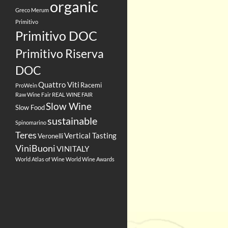
organic
Greco
Merum
Primitivo
Primitivo DOC
Primitivo Riserva
DOC
Quattro Viti
Racemi
ProWein
Raw Wine Fair
REAL WINE FAIR
Slow Wine
Slow Food
sustainable
Spinomarino
Teres
Vertical Tasting
Veronelli
ViniBuoni
VINITALY
World Atlas of Wine
World Wine Awards