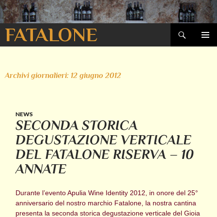
Cerca
FATALONE
VAI
MENU
AL
PRINCI
CONTENUTO
Archivi giornalieri: 12 giugno 2012
NEWS
SECONDA STORICA
DEGUSTAZIONE VERTICALE
DEL FATALONE RISERVA – 10
ANNATE
Durante l’evento Apulia Wine Identity 2012, in onore del 25°
anniversario del nostro marchio Fatalone, la nostra cantina
presenta la seconda storica degustazione verticale del Gioia