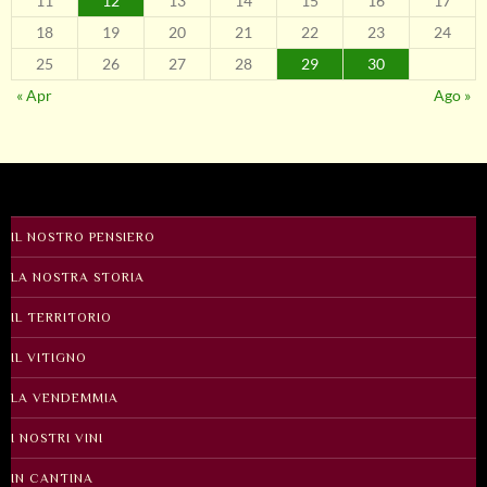
11
12
13
14
15
16
17
18
19
20
21
22
23
24
25
26
27
28
29
30
« Apr
Ago »
IL NOSTRO PENSIERO
LA NOSTRA STORIA
IL TERRITORIO
IL VITIGNO
LA VENDEMMIA
I NOSTRI VINI
IN CANTINA