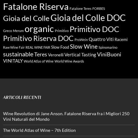
Fatalone Riserva
Fatalone Teres
FORBES
Gioia del Colle DOC
Gioia del Colle
organic
Primitivo DOC
Greco
Merum
Primitivo
Primitivo Riserva DOC
Quattro Viti
Racemi
ProWein
Slow Wine
Slow Food
Raw Wine Fair
REAL WINE FAIR
Spinomarino
sustainable
Teres
ViniBuoni
Vertical Tasting
Veronelli
VINITALY
World Atlas of Wine
World Wine Awards
ARTICOLI RECENTI
Wine Revolution di Jane Anson. Fatalone Riserva fra i Migliori 250
Vini Naturali del Mondo
The World Atlas of Wine – 7th Edition