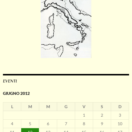
EVENTI
GIUGNO 2012
L
M
M
G
V
S
D
1
2
3
4
5
6
7
8
9
10