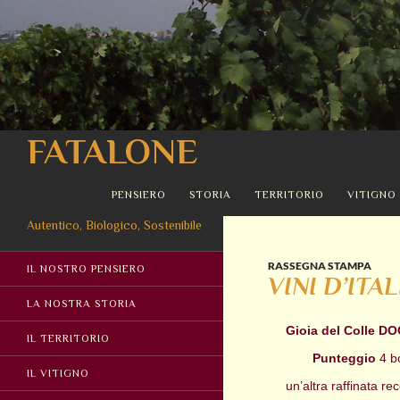
Cerca
FATALONE
VAI AL CONTENUTO
PENSIERO
STORIA
TERRITORIO
VITIGNO
Autentico, Biologico, Sostenibile
RASSEGNA STAMPA
IL NOSTRO PENSIERO
VINI D’ITA
LA NOSTRA STORIA
Gioia del Colle DO
IL TERRITORIO
Punteggio
4 bo
IL VITIGNO
un’altra raffinata r