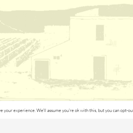
e your experience. We'll assume you're ok with this, but you can opt-out