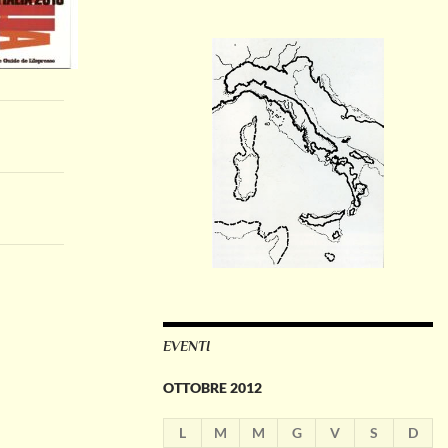
EVENTI
OTTOBRE 2012
L
M
M
G
V
S
D