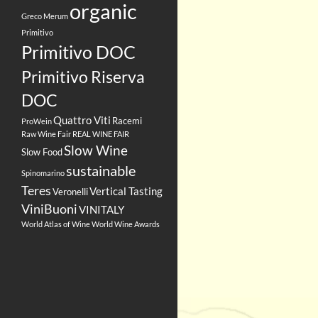
organic
Greco
Merum
Primitivo
Primitivo DOC
Primitivo Riserva
DOC
Quattro Viti
Racemi
ProWein
Raw Wine Fair
REAL WINE FAIR
Slow Wine
Slow Food
sustainable
Spinomarino
Teres
Vertical Tasting
Veronelli
ViniBuoni
VINITALY
World Atlas of Wine
World Wine Awards